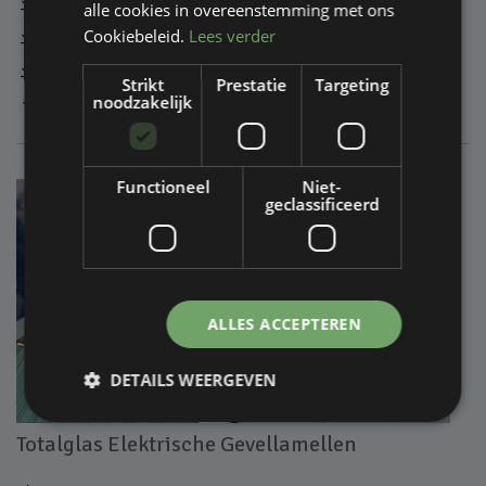
Technische documentatie
alle cookies in overeenstemming met ons
Cookiebeleid.
Lees verder
CAD bestanden
Brochure
Strikt
Prestatie
Targeting
noodzakelijk
Producten
1
Functioneel
Niet-
geclassificeerd
ALLES ACCEPTEREN
DETAILS WEERGEVEN
Totalglas Elektrische Gevellamellen