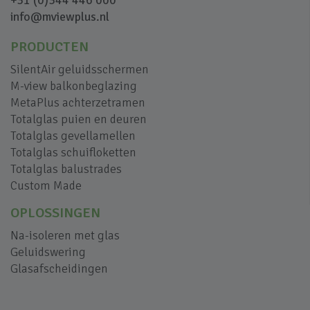
+31 (0)344 446 000
info@mviewplus.nl
PRODUCTEN
SilentAir geluidsschermen
M-view balkonbeglazing
MetaPlus achterzetramen
Totalglas puien en deuren
Totalglas gevellamellen
Totalglas schuifloketten
Totalglas balustrades
Custom Made
OPLOSSINGEN
Na-isoleren met glas
Geluidswering
Glasafscheidingen