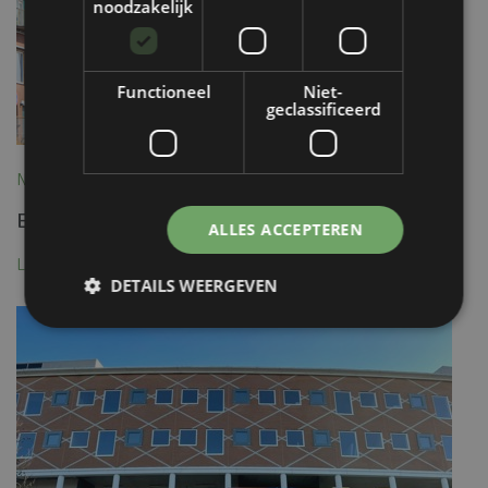
noodzakelijk
Functioneel
Niet-
geclassificeerd
Nieuws, 3 November 2023
Een uniek gevelbeeld!
ALLES ACCEPTEREN
Lees meer
DETAILS WEERGEVEN