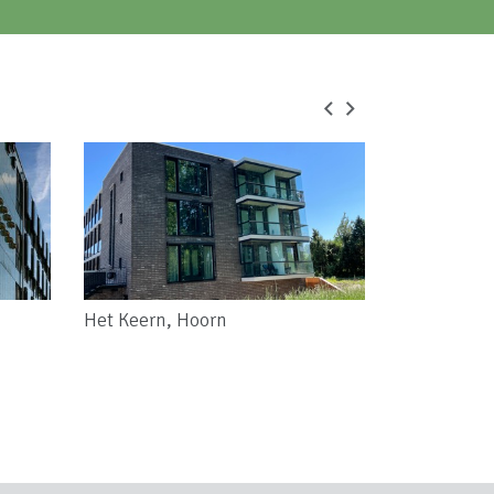
Het Keern, Hoorn
Wooncomple