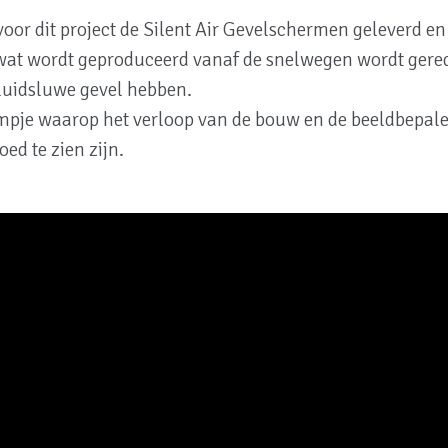
oor dit project de Silent Air Gevelschermen geleverd e
 wat wordt geproduceerd
vanaf de snelwegen wordt gere
uidsluwe gevel hebben.
lmpje waarop het verloop van de bouw en de beeldbepale
d te zien zijn.