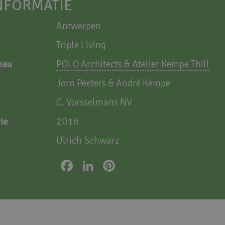
NFORMATIE
Antwerpen
Triple Living
eau
POLO Architects & Atelier Kempe Thill
Jorn Peeters & André Kempe
C. Vorsselmans NV
ie
2016
Ulrich Schwarz
Facebook
LinkedIn
Pinterest