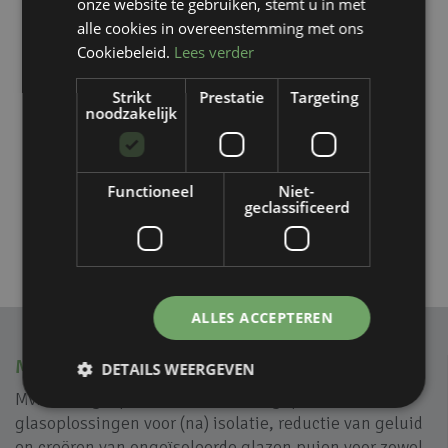
onze website te gebruiken, stemt u in met
alle cookies in overeenstemming met ons
Cookiebeleid.
Lees verder
Strikt
Prestatie
Targeting
noodzakelijk
Functioneel
Niet-
geclassificeerd
Wooncomplex 't Veem, Hengelo
ALLES ACCEPTEREN
MVIEW+
DETAILS WEERGEVEN
Mview+ is gespecialiseerd in rank geprofileerde
glasoplossingen voor (na) isolatie, reductie van geluid
en creëren van ongeïsoleerde glazen puien voor zowel