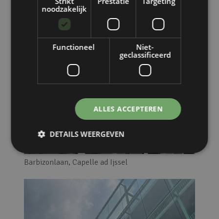
Strikt
Prestatie
Targeting
noodzakelijk
Functioneel
Niet-
geclassificeerd
ALLES ACCEPTEREN
DETAILS WEERGEVEN
Barbizonlaan, Capelle ad Ijssel